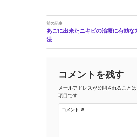
前の記事
投
あごに出来たニキビの治療に有効な
法
稿
ナ
ビ
コメントを残す
ゲ
メールアドレスが公開されることは
項目です
ー
コメント
※
シ
ョ