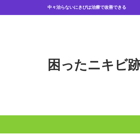
コ
中々治らないにきびは治療で改善できる
ン
テ
ン
ツ
へ
ス
キ
困ったニキビ
ッ
プ