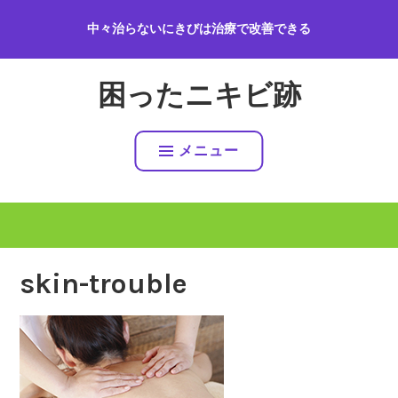
コ
中々治らないにきびは治療で改善できる
ン
テ
ン
困ったニキビ跡
ツ
へ
ス
メニュー
キ
ッ
プ
skin-trouble