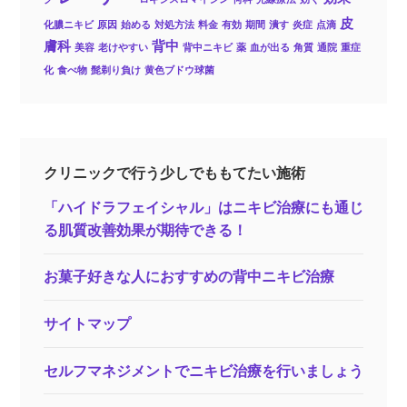
皮
化膿ニキビ
原因
始める
対処方法
料金
有効
期間
潰す
炎症
点滴
膚科
背中
美容
老けやすい
背中ニキビ
薬
血が出る
角質
通院
重症
化
食べ物
髭剃り負け
黄色ブドウ球菌
クリニックで行う少しでももてたい施術
「ハイドラフェイシャル」はニキビ治療にも通じ
る肌質改善効果が期待できる！
お菓子好きな人におすすめの背中ニキビ治療
サイトマップ
セルフマネジメントでニキビ治療を行いましょう