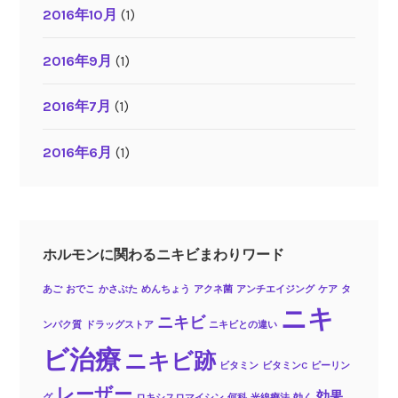
2016年10月
(1)
2016年9月
(1)
2016年7月
(1)
2016年6月
(1)
ホルモンに関わるニキビまわりワード
あご
おでこ
かさぶた
めんちょう
アクネ菌
アンチエイジング
ケア
タ
ニキ
ニキビ
ンパク質
ドラッグストア
ニキビとの違い
ビ治療
ニキビ跡
ビタミン
ビタミンC
ピーリン
レーザー
効果
グ
ロキシスロマイシン
何科
光線療法
効く