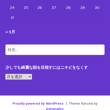
ビ
24
25
26
27
28
29
30
治
療
31
« 5月
検
索:
少しでも綺麗な顔を目指すにはニキビをなくす
少
し
で
も
綺
Proudly powered by WordPress
|
Theme: Karuna by
麗
Automattic
.