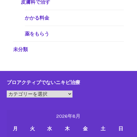
皮膚科で治す
かかる料金
薬をもらう
未分類
プロアクティブでないニキビ治療
プ
ロ
ア
2026年8月
ク
テ
月
火
水
木
金
土
日
ィ