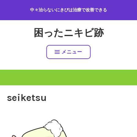
コ
中々治らないにきびは治療で改善できる
ン
テ
ン
困ったニキビ跡
ツ
へ
ス
メニュー
キ
ッ
プ
seiketsu