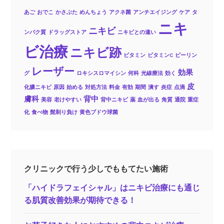
あご
おでこ
かさぶた
めんちょう
アクネ菌
アンチエイジング
ケア
タ
ニキ
ニキビ
ンパク質
ドラッグストア
ニキビとの違い
ビ治療
ニキビ跡
ビタミン
ビタミンC
ピーリン
レーザー
効果
グ
ロキシスロマイシン
何科
光線療法
効く
皮
化膿ニキビ
原因
始める
対処方法
料金
有効
期間
潰す
炎症
点滴
膚科
背中
美容
老けやすい
背中ニキビ
薬
血が出る
角質
通院
重症
化
食べ物
髭剃り負け
黄色ブドウ球菌
クリニックで行う少しでももてたい施術
「ハイドラフェイシャル」はニキビ治療にも通じ
る肌質改善効果が期待できる！