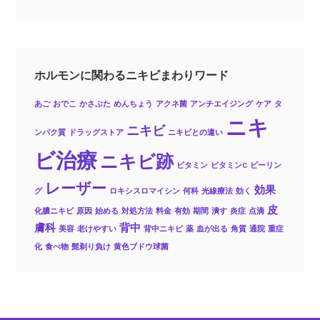
ホルモンに関わるニキビまわりワード
あご
おでこ
かさぶた
めんちょう
アクネ菌
アンチエイジング
ケア
タ
ニキ
ニキビ
ンパク質
ドラッグストア
ニキビとの違い
ビ治療
ニキビ跡
ビタミン
ビタミンC
ピーリン
レーザー
効果
グ
ロキシスロマイシン
何科
光線療法
効く
皮
化膿ニキビ
原因
始める
対処方法
料金
有効
期間
潰す
炎症
点滴
膚科
背中
美容
老けやすい
背中ニキビ
薬
血が出る
角質
通院
重症
化
食べ物
髭剃り負け
黄色ブドウ球菌