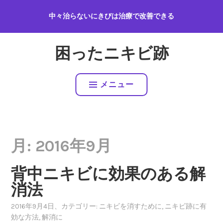
コ
中々治らないにきびは治療で改善できる
ン
テ
ン
困ったニキビ跡
ツ
へ
ス
メニュー
キ
ッ
プ
月:
2016年9月
背中ニキビに効果のある解
消法
2016年9月4日
、カテゴリー:
ニキビを消すために
,
ニキビ跡に有
効な方法
,
解消に