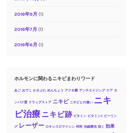
2016年9月
(1)
2016年7月
(1)
2016年6月
(1)
ホルモンに関わるニキビまわりワード
あご
おでこ
かさぶた
めんちょう
アクネ菌
アンチエイジング
ケア
タ
ニキ
ニキビ
ンパク質
ドラッグストア
ニキビとの違い
ビ治療
ニキビ跡
ビタミン
ビタミンC
ピーリン
レーザー
効果
グ
ロキシスロマイシン
何科
光線療法
効く