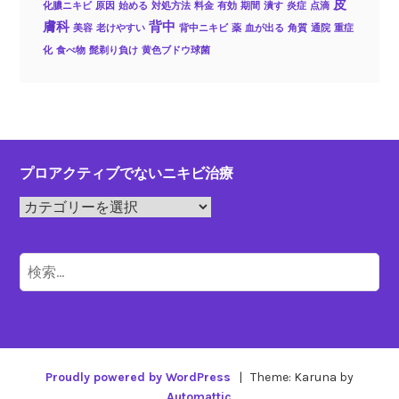
皮
化膿ニキビ
原因
始める
対処方法
料金
有効
期間
潰す
炎症
点滴
膚科
背中
美容
老けやすい
背中ニキビ
薬
血が出る
角質
通院
重症
化
食べ物
髭剃り負け
黄色ブドウ球菌
プロアクティブでないニキビ治療
プ
ロ
ア
検
ク
索:
テ
ィ
ブ
で
Proudly powered by WordPress
|
Theme: Karuna by
な
Automattic
.