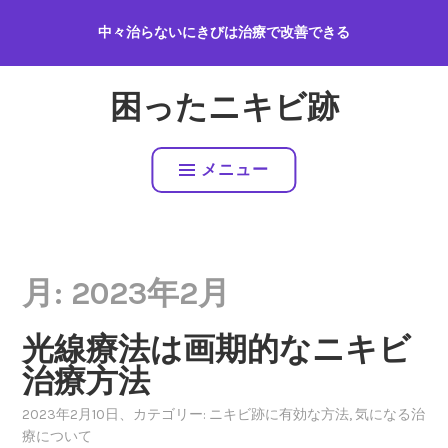
コ
中々治らないにきびは治療で改善できる
ン
テ
ン
困ったニキビ跡
ツ
へ
ス
メニュー
キ
ッ
プ
月:
2023年2月
光線療法は画期的なニキビ
治療方法
2023年2月10日
、カテゴリー:
ニキビ跡に有効な方法
,
気になる治
療について