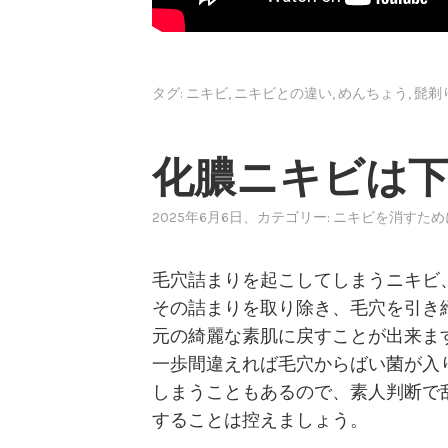
タグ:
ニキビ
,
ニキビとの違い
,
めんちょう
,
髭剃
化膿ニキビは
2025年6月6日
、カテゴリー:
ニキビを消すため
毛穴詰まりを起こしてしまうニキビ
その詰まりを取り除き、毛穴を引き
元の綺麗な素肌に戻すことが出来ま
一歩間違えれば毛穴からばい菌が入
しまうこともあるので、素人判断で
することは控えましょう。