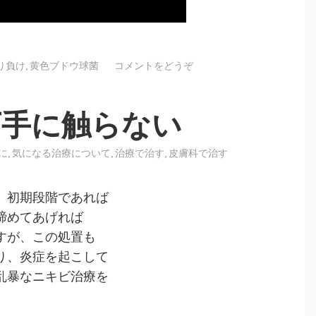
り負け
,
黄色ブドウ球菌
コメントをどうぞ
下手に触らない
に
,
気になる治療について
,
治療で治す
,
皮膚科で治す
、初期段階であれば
締めてあげれば
すが、この処置も
り、炎症を起こして
乱暴なニキビ治療を