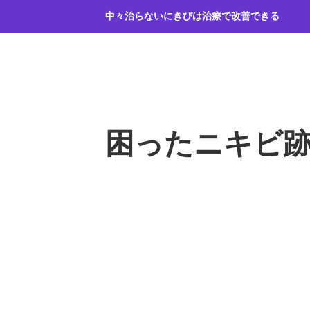
コ
中々治らないにきびは治療で改善できる
ン
テ
ン
ツ
へ
ス
キ
困ったニキビ
ッ
プ