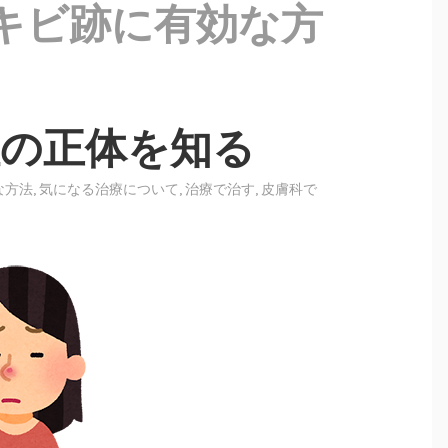
キビ跡に有効な方
症の正体を知る
な方法
,
気になる治療について
,
治療で治す
,
皮膚科で