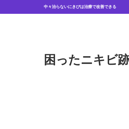
コ
中々治らないにきびは治療で改善できる
ン
テ
ン
ツ
へ
ス
キ
困ったニキビ
ッ
プ