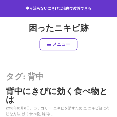
コ
中々治らないにきびは治療で改善できる
ン
テ
ン
困ったニキビ跡
ツ
へ
ス
メニュー
キ
ッ
プ
タグ:
背中
背中にきびに効く食べ物と
は
2016年10月6日
、カテゴリー:
ニキビを消すために
,
ニキビ跡に有
効な方法
,
効く食べ物
,
解消に