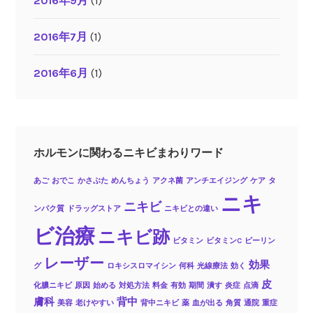
2016年9月
(1)
2016年7月
(1)
2016年6月
(1)
ホルモンに関わるニキビまわりワード
あご
おでこ
かさぶた
めんちょう
アクネ菌
アンチエイジング
ケア
タ
ニキ
ニキビ
ンパク質
ドラッグストア
ニキビとの違い
ビ治療
ニキビ跡
ビタミン
ビタミンC
ピーリン
レーザー
効果
グ
ロキシスロマイシン
何科
光線療法
効く
皮
化膿ニキビ
原因
始める
対処方法
料金
有効
期間
潰す
炎症
点滴
膚科
背中
美容
老けやすい
背中ニキビ
薬
血が出る
角質
通院
重症