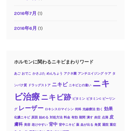
2016年7月
(1)
2016年6月
(1)
ホルモンに関わるニキビまわりワード
あご
おでこ
かさぶた
めんちょう
アクネ菌
アンチエイジング
ケア
タ
ニキ
ニキビ
ンパク質
ドラッグストア
ニキビとの違い
ビ治療
ニキビ跡
ビタミン
ビタミンC
ピーリン
レーザー
効果
グ
ロキシスロマイシン
何科
光線療法
効く
皮
化膿ニキビ
原因
始める
対処方法
料金
有効
期間
潰す
炎症
点滴
膚科
背中
美容
老けやすい
背中ニキビ
薬
血が出る
角質
通院
重症