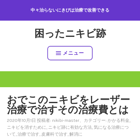
コ
中々治らないにきびは治療で改善できる
ン
テ
ン
困ったニキビ跡
ツ
へ
ス
メニュー
キ
ッ
プ
おでこのニキビをレーザー
治療で治すその治療費とは
2020年10月1日
投稿者:
nikibi-master
、カテゴリー:
かかる料金
,
ニキビを消すために
,
ニキビ跡に有効な方法
,
気になる治療につ
いて
,
治療で治す
,
皮膚科で治す
,
解消に