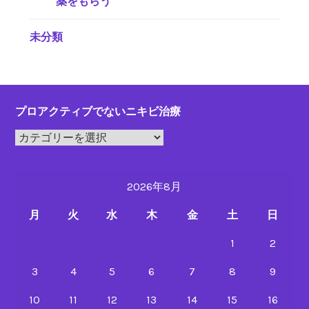
薬をもらう
未分類
プロアクティブでないニキビ治療
プ
ロ
ア
2026年8月
ク
テ
月
火
水
木
金
土
日
ィ
ブ
1
2
で
3
4
5
6
7
8
9
な
い
10
11
12
13
14
15
16