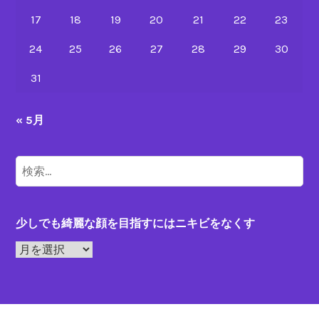
ニ
キ
17
18
19
20
21
22
23
ビ
24
25
26
27
28
29
30
治
療
31
« 5月
検
索:
少しでも綺麗な顔を目指すにはニキビをなくす
少
し
で
も