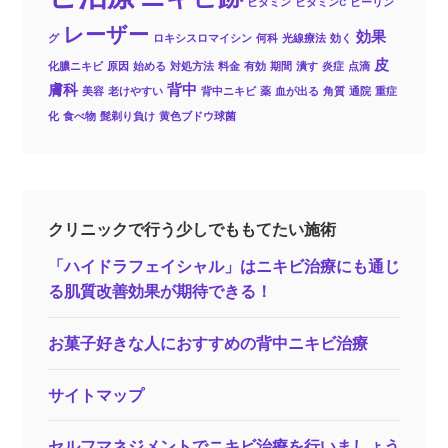
ビタミン
ビタミンC
ピーリン
レーザー
効果
グ
ロキシスロマイシン
何科
光線療法
効く
皮
化膿ニキビ
原因
始める
対処方法
料金
有効
期間
潰す
炎症
点滴
膚科
背中
美容
老けやすい
背中ニキビ
薬
血が出る
角質
通院
重症
化
食べ物
髭剃り負け
黄色ブドウ球菌
クリニックで行う少しでももてたい施術
「ハイドラフェイシャル」はニキビ治療にも通じ
る肌質改善効果が期待できる！
お菓子好きな人におすすめの背中ニキビ治療
サイトマップ
セルフマネジメントでニキビ治療を行いましょう