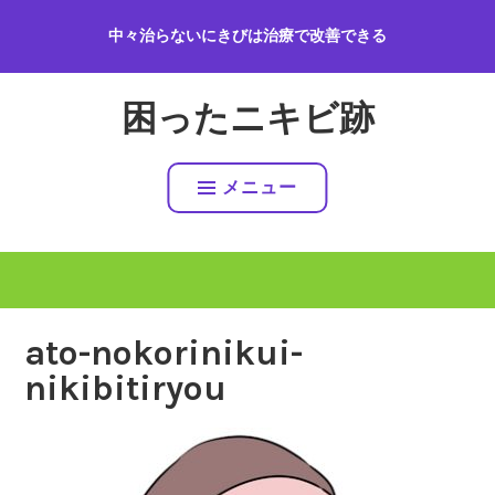
コ
中々治らないにきびは治療で改善できる
ン
テ
ン
困ったニキビ跡
ツ
へ
ス
メニュー
キ
ッ
プ
ato-nokorinikui-
nikibitiryou