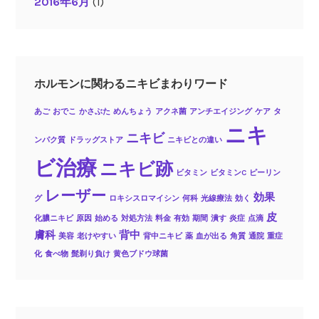
2016年6月
(1)
ホルモンに関わるニキビまわりワード
あご
おでこ
かさぶた
めんちょう
アクネ菌
アンチエイジング
ケア
タ
ニキ
ニキビ
ンパク質
ドラッグストア
ニキビとの違い
ビ治療
ニキビ跡
ビタミン
ビタミンC
ピーリン
レーザー
効果
グ
ロキシスロマイシン
何科
光線療法
効く
皮
化膿ニキビ
原因
始める
対処方法
料金
有効
期間
潰す
炎症
点滴
膚科
背中
美容
老けやすい
背中ニキビ
薬
血が出る
角質
通院
重症
化
食べ物
髭剃り負け
黄色ブドウ球菌