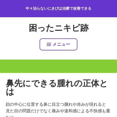
コ
中々治らないにきびは治療で改善できる
ン
テ
ン
困ったニキビ跡
ツ
へ
ス
メニュー
キ
ッ
プ
鼻先にできる腫れの正体と
は
顔の中心に位置する鼻に目立つ腫れや赤みが現れると
見た目の問題だけでなく痛みや違和感による不快感も重