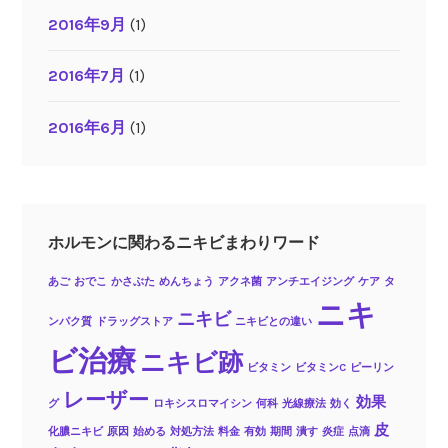
2016年9月
(1)
2016年7月
(1)
2016年6月
(1)
ホルモンに関わるニキビまわりワード
あご
おでこ
かさぶた
めんちょう
アクネ菌
アンチエイジング
ケア
タ
ニキ
ニキビ
ンパク質
ドラッグストア
ニキビとの違い
ビ治療
ニキビ跡
ビタミン
ビタミンC
ピーリン
レーザー
効果
グ
ロキシスロマイシン
何科
光線療法
効く
皮
化膿ニキビ
原因
始める
対処方法
料金
有効
期間
潰す
炎症
点滴