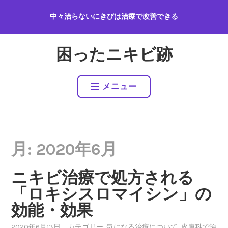
コ
中々治らないにきびは治療で改善できる
ン
テ
ン
困ったニキビ跡
ツ
へ
ス
メニュー
キ
ッ
プ
月:
2020年6月
ニキビ治療で処方される
「ロキシスロマイシン」の
効能・効果
2020年6月13日
、カテゴリー:
気になる治療について
,
皮膚科で治