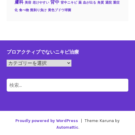
膚科
背中
美容
老けやすい
背中ニキビ
薬
血が出る
角質
通院
重症
化
食べ物
髭剃り負け
黄色ブドウ球菌
プロアクティブでないニキビ治療
プ
ロ
ア
検
ク
索:
テ
ィ
ブ
で
Proudly powered by WordPress
|
Theme: Karuna by
な
Automattic
.
い