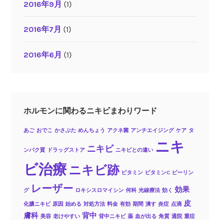
2016年9月
(1)
2016年7月
(1)
2016年6月
(1)
ホルモンに関わるニキビまわりワード
あご
おでこ
かさぶた
めんちょう
アクネ菌
アンチエイジング
ケア
タ
ニキ
ニキビ
ンパク質
ドラッグストア
ニキビとの違い
ビ治療
ニキビ跡
ビタミン
ビタミンC
ピーリン
レーザー
効果
グ
ロキシスロマイシン
何科
光線療法
効く
皮
化膿ニキビ
原因
始める
対処方法
料金
有効
期間
潰す
炎症
点滴
膚科
背中
美容
老けやすい
背中ニキビ
薬
血が出る
角質
通院
重症