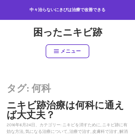
コ
中々治らないにきびは治療で改善できる
ン
テ
ン
困ったニキビ跡
ツ
へ
ス
メニュー
キ
ッ
プ
タグ:
何科
ニキビ跡治療は何科に通え
ば大丈夫？
2016年6月24日
、カテゴリー:
ニキビを消すために
,
ニキビ跡に有
効な方法
,
気になる治療について
,
治療で治す
,
皮膚科で治す
,
解消