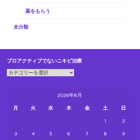
薬をもらう
未分類
プロアクティブでないニキビ治療
プ
ロ
ア
2026年8月
ク
テ
月
火
水
木
金
土
日
ィ
ブ
1
2
で
3
4
5
6
7
8
9
な