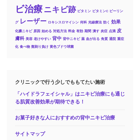
ビ治療
ニキビ跡
ビタミン
ビタミンC
ピーリン
レーザー
効果
グ
ロキシスロマイシン
何科
光線療法
効く
皮
化膿ニキビ
原因
始める
対処方法
料金
有効
期間
潰す
炎症
点滴
膚科
背中
美容
老けやすい
背中ニキビ
薬
血が出る
角質
通院
重症
化
食べ物
髭剃り負け
黄色ブドウ球菌
クリニックで行う少しでももてたい施術
「ハイドラフェイシャル」はニキビ治療にも通じ
る肌質改善効果が期待できる！
お菓子好きな人におすすめの背中ニキビ治療
サイトマップ