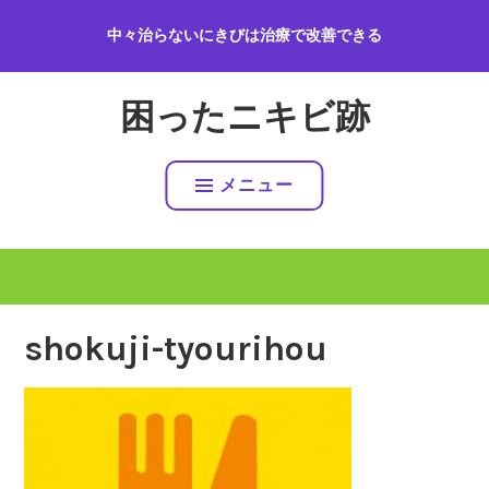
コ
中々治らないにきびは治療で改善できる
ン
テ
ン
困ったニキビ跡
ツ
へ
ス
メニュー
キ
ッ
プ
shokuji-tyourihou