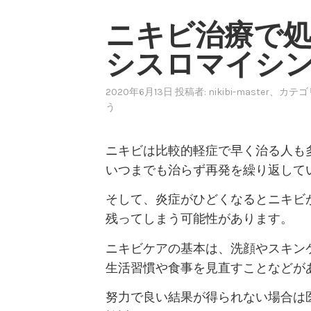
ニキビ治療で
シスロマイシ
2020年6月13日
投稿者:
nikibi-master
、カテゴ
う
ニキビは比較的軽症で早く治る人も
いつまでも治らず再発を繰り返して
そして、炎症がひどくなるとニキビ
残ってしまう可能性があります。
ニキビケアの基本は、洗顔やスキン
生活習慣や食事を見直すことなどが
努力で良い結果が得られない場合は