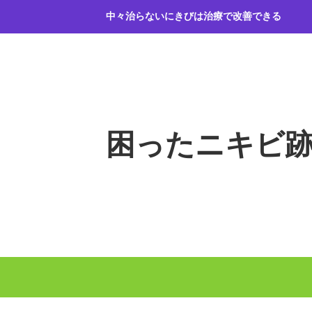
コ
中々治らないにきびは治療で改善できる
ン
テ
ン
ツ
へ
ス
キ
困ったニキビ
ッ
プ