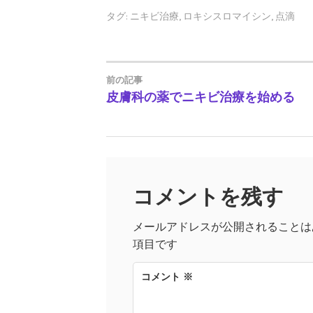
タグ:
ニキビ治療
,
ロキシスロマイシン
,
点滴
前の記事
投
皮膚科の薬でニキビ治療を始める
稿
ナ
ビ
コメントを残す
ゲ
メールアドレスが公開されることは
項目です
ー
コメント
※
シ